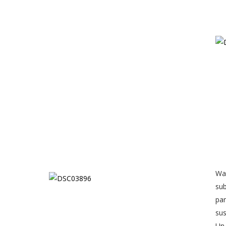
Wa
su
pa
su
U