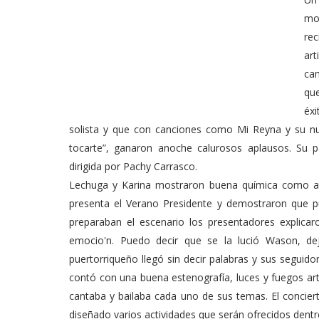
mo
re
a
ca
qu
é
solista y que con canciones como Mi Reyna y su n
tocarte”, ganaron anoche calurosos aplausos. Su p
dirigida por Pachy Carrasco.
Lechuga y Karina mostraron buena química como an
presenta el Verano Presidente y demostraron que pu
preparaban el escenario los presentadores explicar
emocio'n. Puedo decir que se la lució Wason, dej
puertorriqueño llegó sin decir palabras y sus seguidore
contó con una buena estenografía, luces y fuegos arti
cantaba y bailaba cada uno de sus temas. El concier
diseñado varios actividades que serán ofrecidos dentr