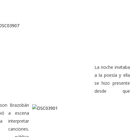
La noche invitaba
a la poesía y ella
se hizo presente
desde que
son Brazobán
bió a escena
ra interpretar
s canciones.
n público