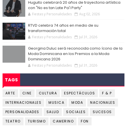
Huguito celebrará 20 años de trayectoria artística
con "No es tan Late Pa'l Party"
Fiestas y Personalidades
Aug 02, 2026
RTVD celebra 74 años en medio de su
transformación total
Fiestas y Personalidades
Jul 31, 2026
Georgina Duluc será reconocida como ícono de la
Moda Dominicana en los Premios a la Moda
Dominicana 2026
Fiestas y Personalidades
Jul 31, 2026
TAGS
ARTE
CINE
CULTURA
ESPECTÁCULOS
F & P
INTERNACIONALES
MUSICA
MODA
NACIONALES
PERSONALIDADES
SALUD
SOCIALES
SUCESOS
TEATRO
TURISMO
CAMERINO
FON