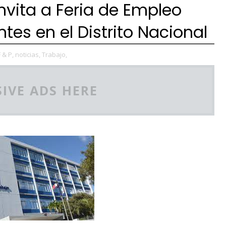
invita a Feria de Empleo
es en el Distrito Nacional
F & P,
noticias,
Trabajo,
IVE ADS HERE