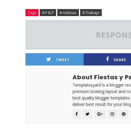
Tags
# F & P
# noticias
# Trabajo
RESPONS
TWEET
SHARE
About Fiestas y 
Templatesyard is a blogger reso
premium looking layout and rob
best quality blogger templates
deliver best result for your blog