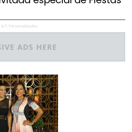
F & P,
Personalidades,
IVE ADS HERE