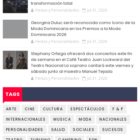
transformación total
Fiestas y Personalidades
Jul 31, 2026
Georgina Duluc será reconocida como ícono de la
Moda Dominicana en los Premios a la Moda
Dominicana 2026
Fiestas y Personalidades
Jul 31, 2026
Stephany Ortega ofrecerá dos conciertos este fin
de semana en el Café Teatro Juan Lockward del
Teatro Nacional La soprano cantará este viernes y
sábado junto al maestro Manuel Tejada
Fiestas y Personalidades
Jul 31, 2026
TAGS
ARTE
CINE
CULTURA
ESPECTÁCULOS
F & P
INTERNACIONALES
MUSICA
MODA
NACIONALES
PERSONALIDADES
SALUD
SOCIALES
SUCESOS
TEATRO
TURISMO
CAMERINO
FON