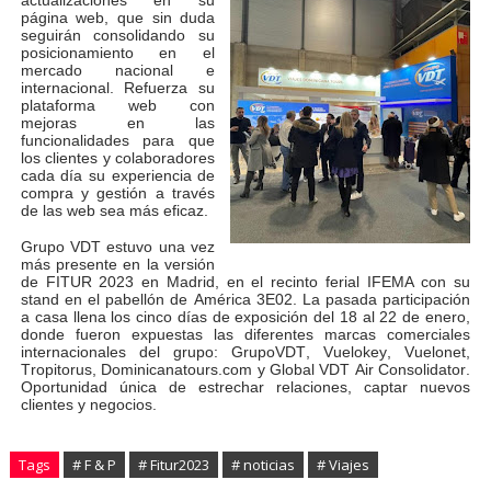
actualizaciones en su
página web, que sin duda
seguirán consolidando su
posicionamiento en el
mercado nacional e
internacional. Refuerza su
plataforma web con
mejoras en las
funcionalidades para que
los clientes y colaboradores
cada día su experiencia de
compra y gestión a través
de las web sea más eficaz.
Grupo VDT estuvo una vez
más presente en la versión
de FITUR 2023 en Madrid, en el recinto ferial IFEMA con su
stand en el pabellón de América 3E02. La pasada participación
a casa llena los cinco días de exposición del 18 al 22 de enero,
donde fueron expuestas las diferentes marcas comerciales
internacionales del grupo: GrupoVDT, Vuelokey, Vuelonet,
Tropitorus, Dominicanatours.com y Global VDT Air Consolidator.
Oportunidad única de estrechar relaciones, captar nuevos
clientes y negocios.
Tags
# F & P
# Fitur2023
# noticias
# Viajes