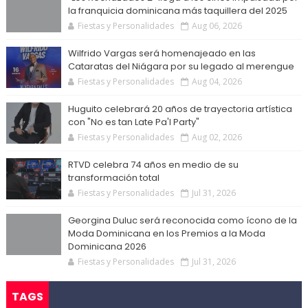
la franquicia dominicana más taquillera del 2025
Fiestas y Personalidades
Aug 06, 2026
Wilfrido Vargas será homenajeado en las
Cataratas del Niágara por su legado al merengue
Fiestas y Personalidades
Aug 04, 2026
Huguito celebrará 20 años de trayectoria artística
con "No es tan Late Pa'l Party"
Fiestas y Personalidades
Aug 02, 2026
RTVD celebra 74 años en medio de su
transformación total
Fiestas y Personalidades
Jul 31, 2026
Georgina Duluc será reconocida como ícono de la
Moda Dominicana en los Premios a la Moda
Dominicana 2026
Fiestas y Personalidades
Jul 31, 2026
TAGS