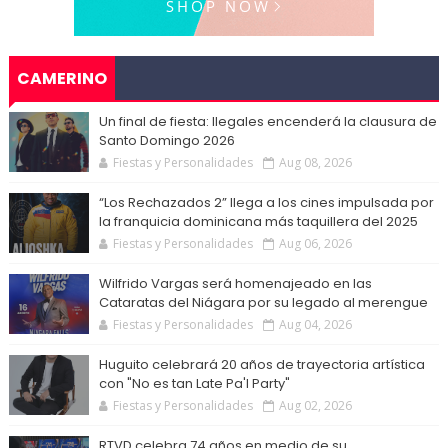
CAMERINO
Un final de fiesta: Ilegales encenderá la clausura de
Santo Domingo 2026
Fiestas y Personalidades
Aug 08, 2026
“Los Rechazados 2” llega a los cines impulsada por
la franquicia dominicana más taquillera del 2025
Fiestas y Personalidades
Aug 06, 2026
Wilfrido Vargas será homenajeado en las
Cataratas del Niágara por su legado al merengue
Fiestas y Personalidades
Aug 04, 2026
Huguito celebrará 20 años de trayectoria artística
con "No es tan Late Pa'l Party"
Fiestas y Personalidades
Aug 02, 2026
RTVD celebra 74 años en medio de su