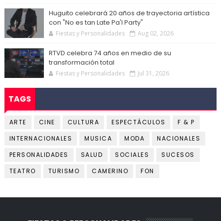
Huguito celebrará 20 años de trayectoria artística
con "No es tan Late Pa'l Party"
Fiestas y Personalidades
Aug 02, 2026
RTVD celebra 74 años en medio de su
transformación total
Fiestas y Personalidades
Jul 31, 2026
TAGS
ARTE
CINE
CULTURA
ESPECTÁCULOS
F & P
INTERNACIONALES
MUSICA
MODA
NACIONALES
PERSONALIDADES
SALUD
SOCIALES
SUCESOS
TEATRO
TURISMO
CAMERINO
FON