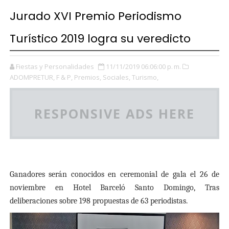
Jurado XVI Premio Periodismo
Turístico 2019 logra su veredicto
Fiestas y Personalidades
11/11/2019 06:06:00 p. m.
ADOMPRETUR,
F & P,
Premios,
Sociales,
Turismo,
RESPONSIVE ADS HERE
Ganadores serán conocidos en ceremonial de gala el 26 de
noviembre en Hotel Barceló Santo Domingo, Tras
deliberaciones sobre 198 propuestas de 63 periodistas.