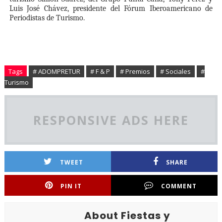
Luis José Chávez, presidente del Fórum Iberoamericano de
Periodistas de Turismo.
Tags
# ADOMPRETUR
# F & P
# Premios
# Sociales
#
Turismo
RESPONSIVE ADS HERE
TWEET
SHARE
PIN IT
COMMENT
About Fiestas y