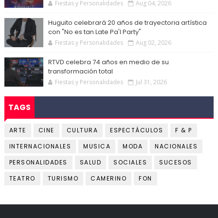
Fiestas y Personalidades
Aug 04, 2026
Huguito celebrará 20 años de trayectoria artística
con "No es tan Late Pa'l Party"
Fiestas y Personalidades
Aug 02, 2026
RTVD celebra 74 años en medio de su
transformación total
Fiestas y Personalidades
Jul 31, 2026
TAGS
ARTE
CINE
CULTURA
ESPECTÁCULOS
F & P
INTERNACIONALES
MUSICA
MODA
NACIONALES
PERSONALIDADES
SALUD
SOCIALES
SUCESOS
TEATRO
TURISMO
CAMERINO
FON