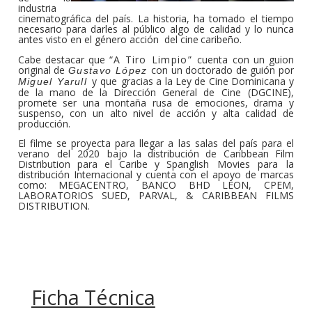
industria
cinematográfica del país. La historia, ha tomado el tiempo
necesario para darles al público algo de calidad y lo nunca
antes visto en el género acción
del cine
caribeño.
Cabe destacar que
“A
Tiro
Limpio”
cuenta con un guion
original de
con un doctorado de guión por
Gustavo
López
y que gracias
a
la
Ley
de
Cine
Dominicana
y
Miguel Yarull
de
la
mano
de
la
Dirección
General
de Cine (DGCINE),
promete ser una montaña rusa de emociones, drama y
suspenso,
con
un
alto
nivel
de
acción
y
alta
calidad
de
producción.
El filme se proyecta para llegar a las salas del país para el
verano del 2020 bajo
la
distribución
de
Caribbean
Film
Distribution
para
el
Caribe
y
Spanglish Movies para la
distribución Internacional y cuenta con el apoyo de marcas
como: MEGACENTRO, BANCO BHD LEON, CPEM,
LABORATORIOS SUED, PARVAL, & CARIBBEAN FILMS
DISTRIBUTION.
Ficha Técnica