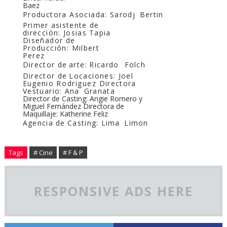
Baez
Productora Asociada:
Sarodj
Bertin
Primer
asistente
de
dirección:
Josias Tapia
Diseñador
de
Producción:
Milbert
Perez
Director
de
arte:
Ricardo
Folch
Director
de
Locaciones:
Joel
Eugenio
Rodriguez
Directora
Vestuario:
Ana
Granata
Director de Casting: Angie Romero y
Miguel Fernández Directora de
Maquillaje: Katherine Feliz
Agencia
de
Casting:
Lima
Limon
Tags
# Cine
# F & P
RESPONSIVE ADS HERE