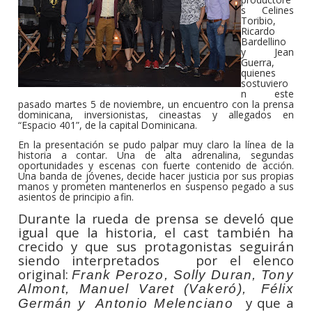
s Celines
Toribio,
Ricardo
Bardellino
y Jean
Guerra,
quienes
sostuviero
n este
pasado martes 5 de noviembre, un encuentro con la prensa
dominicana, inversionistas, cineastas y allegados en
“Espacio 401”, de la capital
Dominicana.
En la presentación se pudo palpar muy claro la línea de la
historia a contar. Una de alta adrenalina, segundas
oportunidades y escenas con fuerte contenido de acción.
Una banda de jóvenes, decide hacer justicia por sus propias
manos y prometen mantenerlos en suspenso pegado a sus
asientos de principio a
fin.
Durante la rueda de prensa se develó que
igual que la historia, el cast también ha
crecido y que sus protagonistas seguirán
siendo interpretados
por el elenco
original:
Frank
Perozo,
Solly
Duran,
Tony
Almont, Manuel
Varet
(Vakeró),
Félix
y que a
Germán
y
Antonio
Melenciano