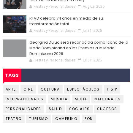
Fiestas y Personalidades
Aug 02, 2026
RTVD celebra 74 años en medio de su
transformación total
Fiestas y Personalidades
Jul 31, 2026
Georgina Duluc será reconocida como ícono de la
Moda Dominicana en los Premios a la Moda
Dominicana 2026
Fiestas y Personalidades
Jul 31, 2026
TAGS
ARTE
CINE
CULTURA
ESPECTÁCULOS
F & P
INTERNACIONALES
MUSICA
MODA
NACIONALES
PERSONALIDADES
SALUD
SOCIALES
SUCESOS
TEATRO
TURISMO
CAMERINO
FON