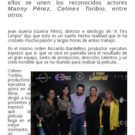
ellos se unen los reconocidos actores
,
entre
Manny Pérez,
Celines Toribio
otros.
Jean Guerra (Guerra Films), director e ideólogo de “A Tiro
Limpio” dijo que este es un sueño hecho realidad que le ha
costado mucha pasión y largas horas de arduo trabajo.
En el mismo orden Riccardo Bardellino, productor ejecutivo
expresó que lo que se verá en pantalla será el resultado de
un gran equipo, tanto de producción, dirección, talentos y un
crew increíble que se ha reunido para realizar la película…
Celines
Toribio,
productora
ejecutiva y
actriz en el
filme, se
dirigió a los
presentes y
expresó
que la
película
llega en el
mejor
momento
de la