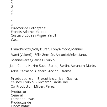
n
G
u
e
r
r
a
Director de Fotografía:
Francis Adames Guion:
Gustavo López /Miguel Yarull
Cast:
Frank
Perozo,
Solly
Duran,
Tony
Almont,
Manuel
Varet
(Vakeró), Félix
Germán,
Antonio
Melenciano,
Manny
Pérez,
Celines
Toribio,
Juan Carlos Hazim Sued, Sarodj Bertin, Abraham Marte,
Adria Carrasco. Género: Acción, Drama
Productores
Ejecutivos:
Jean Guerra,
Celines Toribio & Riccardo Bardellino
Co-Productor- Milbert Perez
Productor
General:
Fernando Rivas
Productor de
Línea: Rafael