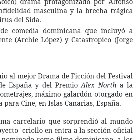
Goico) drama protagonizado por Alfonso
nfidelidad masculina y la brecha trágica
irus del Sida.
 de comedia dominicana que incluyó a
te (Archie López) y Catastropico (Jorge
io al mejor Drama de Ficción del Festival
 de España y del Premio
Alex North
a la
rgometrajes, máximo galardón otorgado en
a para Cine, en Islas Canarias, España.
rama carcelario que sorprendió al mundo
royecto
criollo en entra a la sección oficial
r nominado como filme dominicano, a los