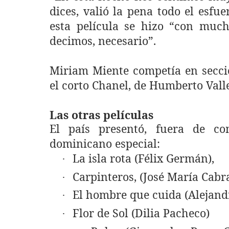
dices, valió la pena todo el esfu
esta película se hizo “con muc
decimos, necesario”.
Miriam Miente competía en secció
el corto Chanel, de Humberto Valle
Las otras películas
El país presentó, fuera de c
dominicano especial:
La isla rota (Félix Germán),
·
Carpinteros, (José María Cabra
·
El hombre que cuida
(
Alejand
·
Flor de Sol (Dilia Pacheco)
·