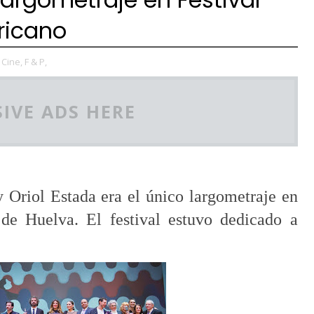
ricano
Cine,
F & P,
IVE ADS HERE
y Oriol Estada era el único largometraje en
l de Huelva. El festival estuvo dedicado a