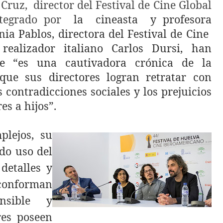
 Cruz,
director del Festival de Cine Global
ntegrado por
la
cineasta
y profesora
inia Pablos, directora del Festival de Cine
ealizador italiano Carlos Dursi, han
e
“es una cautivadora crónica de la
que sus directores logran retratar con
s contradicciones sociales y los prejuicios
es a hijos”.
plejos, su
do uso del
detalles y
 conforman
ensible y
res poseen