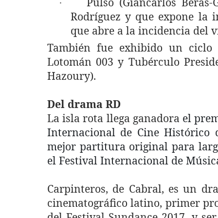
Pulso (Giancarlos Beras-
·
Rodríguez y que expone la i
que abre a la incidencia del v
También fue exhibido un ciclo
Lotomán 003 y Tubérculo Presiden
Hazoury).
Del drama RD
La isla rota llega ganadora
el prem
Internacional de Cine Histórico
mejor partitura original para la
el Festival Internacional de Músic
Carpinteros, de Cabral, es un d
cinematográfico latino, primer p
del Festival Sundance 2017, y se