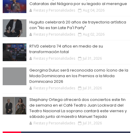
Cataratas del Niágara por su legado al merengue
Fiestas y Personalidades
Aug 04, 2026
Huguito celebrará 20 años de trayectoria artística
con "No es tan Late Pa'l Party"
Fiestas y Personalidades
Aug 02, 2026
RTVD celebra 74 años en medio de su
transformación total
Fiestas y Personalidades
Jul 31, 2026
Georgina Duluc será reconocida como ícono de la
Moda Dominicana en los Premios a la Moda
Dominicana 2026
Fiestas y Personalidades
Jul 31, 2026
Stephany Ortega ofrecerá dos conciertos este fin
de semana en el Café Teatro Juan Lockward del
Teatro Nacional La soprano cantará este viernes y
sábado junto al maestro Manuel Tejada
Fiestas y Personalidades
Jul 31, 2026