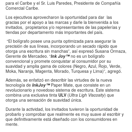
para el Caribe y el Sr. Luis Paredes, Presidente de Compañía
Comercial Caribe.
Los ejecutivos aprovecharon la oportunidad para dar las
gracias por el apoyo a las marcas y darle la bienvenida a los
invitados, propietarios y/o representantes de las papelerías y
tiendas por departamento más importantes del país.
“El bolígrafo posee una punta optimizada para asegurar la
precisión de sus líneas, incorporando un secado rápido que
otorga una escritura sin manchas”, así expresó Susana Ormaza,
Gerente de Mercadeo. “
Ink Joy
™
no es un bolígrafo
convencional y promete conquistar al consumidor por su
suavidad y amplia gama de colores (Negro, Azul, Rojo, Verde,
Moka, Naranja, Magenta, Morado, Turquesa y Lima)”, agregó.
Además, se enfatizó en describir las virtudes de la nueva
tecnología de
InkJoy
™
Paper Mate, que consiste en un
revolucionario y novedoso sistema de escritura. Este sistema
combina una exclusiva tinta
ULV
(
Ultra Ligh Viscosity
) que
otorga una sensación de suavidad única­.
Durante la actividad, los invitados tuvieron la oportunidad de
probarlo y comprobar que realmente es muy suave al escribir y
que definitivamente está diseñado con los consumidores en
mente.