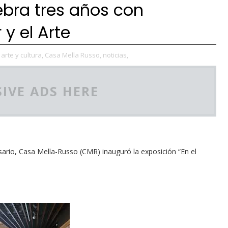
bra tres años con
 y el Arte
arte y cultura,
Casa Mella Russo,
noticias,
IVE ADS HERE
sario, Casa Mella-Russo (CMR) inauguró la exposición “En el