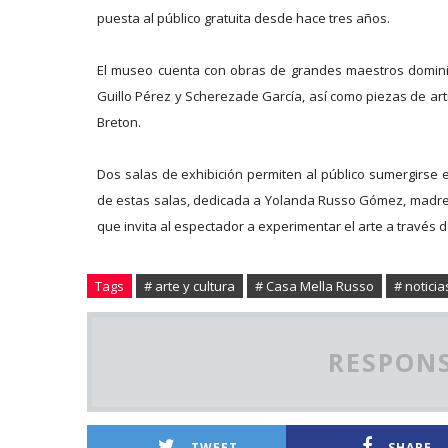
puesta al público gratuita desde hace tres años.
El museo cuenta con obras de grandes maestros dominic
Guillo Pérez y Scherezade García, así como piezas de art
Breton.
Dos salas de exhibición permiten al público sumergirse en 
de estas salas, dedicada a Yolanda Russo Gómez, madre 
que invita al espectador a experimentar el arte a través de 
Tags
# arte y cultura
# Casa Mella Russo
# noticia
RESPONS
TWEET
SHARE