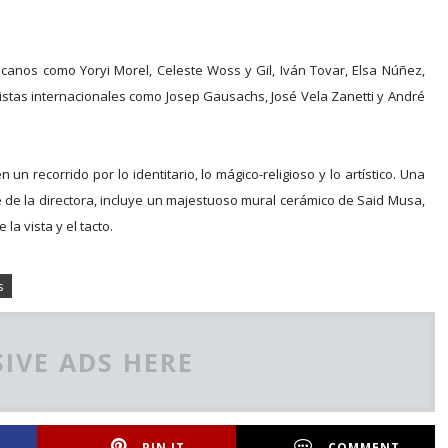
anos como Yoryi Morel, Celeste Woss y Gil, Iván Tovar, Elsa Núñez,
istas internacionales como Josep Gausachs, José Vela Zanetti y André
un recorrido por lo identitario, lo mágico-religioso y lo artístico. Una
de la directora, incluye un majestuoso mural cerámico de Said Musa,
la vista y el tacto.
s
IVE ADS HERE
PIN IT
COMMENT