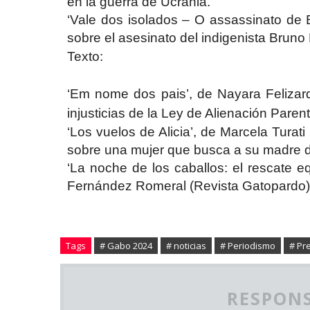
en la guerra de Ucrania.
‘Vale dos isolados – O assassinato de 
sobre el asesinato del indigenista Bruno 
Texto:
‘Em nome dos pais’, de Nayara Felizardo
injusticias de la Ley de Alienación Parent
‘Los vuelos de Alicia’, de Marcela Turat
sobre una mujer que busca a su madre d
‘La noche de los caballos: el rescate 
Fernández Romeral (Revista Gatopardo),
Tags
# Gabo 2024
# noticias
# Periodismo
# Pr
RESPONS