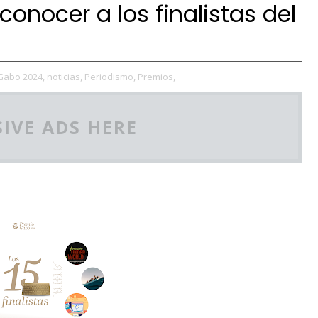
onocer a los finalistas del
Gabo 2024,
noticias,
Periodismo,
Premios,
IVE ADS HERE