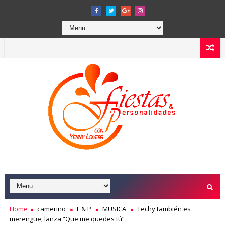
Home
camerino
F & P
MUSICA
Techy también es
merengue; lanza “Que me quedes tú”