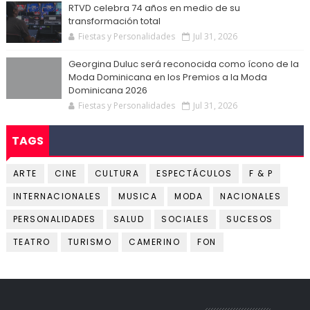
RTVD celebra 74 años en medio de su
transformación total
Fiestas y Personalidades
Jul 31, 2026
Georgina Duluc será reconocida como ícono de la
Moda Dominicana en los Premios a la Moda
Dominicana 2026
Fiestas y Personalidades
Jul 31, 2026
TAGS
ARTE
CINE
CULTURA
ESPECTÁCULOS
F & P
INTERNACIONALES
MUSICA
MODA
NACIONALES
PERSONALIDADES
SALUD
SOCIALES
SUCESOS
TEATRO
TURISMO
CAMERINO
FON