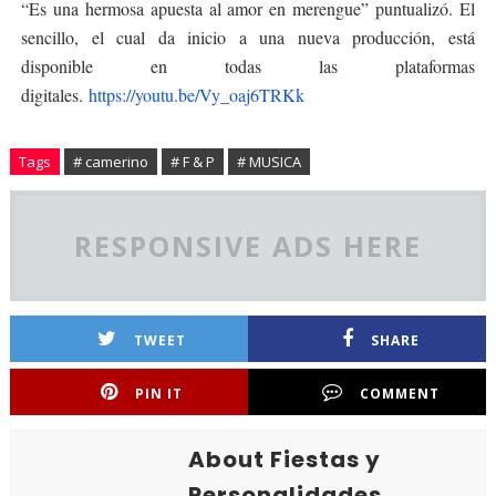
“Es una hermosa apuesta al amor en merengue” puntualizó. El
sencillo, el cual da inicio a una nueva producción, está
disponible en todas las plataformas
digitales.
https://youtu.be/Vy_oaj6TRKk
Tags
# camerino
# F & P
# MUSICA
RESPONSIVE ADS HERE
TWEET
SHARE
PIN IT
COMMENT
About Fiestas y
Personalidades