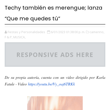
Techy también es merengue; lanza
“Que me quedes tú”
Fiestas y Personalidades
6/01/2023 01:38:00 p. m.
camerino,
F & P,
MUSICA,
RESPONSIVE ADS HERE
De su propia autoría, cuenta con un video dirigido por Karla
Fatule - Video
https://youtu.be/Vy_
oaj6TRKk