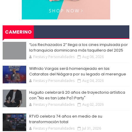
CAMERINO
“Los Rechazados 2” llega a los cines impulsada por
la franquicia dominicana más taquillera del 2025
Fiestas y Personalidades
Aug 06, 2026
Wilfrido Vargas será homenajeado en las
Cataratas del Niágara por su legado al merengue
Fiestas y Personalidades
Aug 04, 2026
Huguito celebrará 20 años de trayectoria artística
con "No es tan Late Pa'l Party"
Fiestas y Personalidades
Aug 02, 2026
RTVD celebra 74 años en medio de su
transformación total
Fiestas y Personalidades
Jul 31, 2026