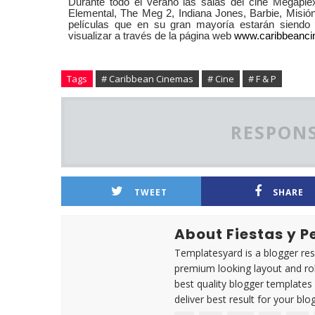
Durante todo el verano las salas del cine Megaple
Elemental, The Meg 2, Indiana Jones, Barbie, Misión
películas que en su gran mayoría estarán siendo
visualizar a través de la página web
www.caribbeanc
Tags
# Caribbean Cinemas
# Cine
# F & P
RESPONS
TWEET
SHARE
About Fiestas y 
Templatesyard is a blogger reso
premium looking layout and rob
best quality blogger templates
deliver best result for your blog