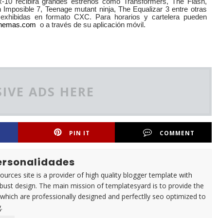
x-10 recibirá grandes estrenos como Transformers, The Flash,
 Imposible 7, Teenage mutant ninja, The Equalizar 3 entre otras
 exhibidas en formato CXC. Para horarios y cartelera pueden
inemas.com
o a través de su aplicación móvil.
IVE ADS HERE
PIN IT
COMMENT
Personalidades
urces site is a provider of high quality blogger template with
ust design. The main mission of templatesyard is to provide the
 which are professionally designed and perfectlly seo optimized to
.