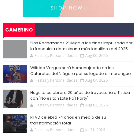
CAMERINO
“Los Rechazados 2” llega a los cines impulsada por
la franquicia dominicana más taquillera del 2025
Fiestas y Personalidades
Aug 06, 2026
Wilfrido Vargas será homenajeado en las
Cataratas del Niágara por su legado al merengue
Fiestas y Personalidades
Aug 04, 2026
Huguito celebrará 20 años de trayectoria artística
con "No es tan Late Pa'l Party"
Fiestas y Personalidades
Aug 02, 2026
RTVD celebra 74 años en medio de su
transformación total
Fiestas y Personalidades
Jul 31, 2026