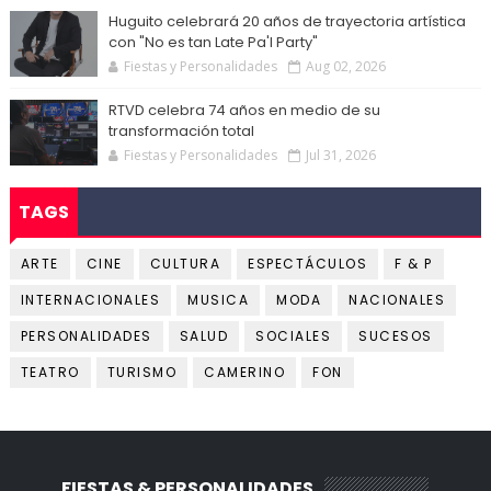
Huguito celebrará 20 años de trayectoria artística
con "No es tan Late Pa'l Party"
Fiestas y Personalidades
Aug 02, 2026
RTVD celebra 74 años en medio de su
transformación total
Fiestas y Personalidades
Jul 31, 2026
TAGS
ARTE
CINE
CULTURA
ESPECTÁCULOS
F & P
INTERNACIONALES
MUSICA
MODA
NACIONALES
PERSONALIDADES
SALUD
SOCIALES
SUCESOS
TEATRO
TURISMO
CAMERINO
FON
FIESTAS & PERSONALIDADES