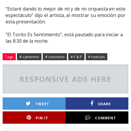
“Estaré dando lo mejor de mí y de mi orquesta en este
espectáculo” dijo el artista, al mostrar su emoción por
esta presentación.
“El Torito Es Sentimiento
”, está pautado para iniciar a
las 8:30 de la noche.
Tags
# camerino
# concierto
# F & P
# noticias
RESPONSIVE ADS HERE
TWEET
SHARE
PIN IT
COMMENT