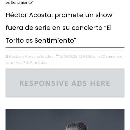
es Sentimiento"
Héctor Acosta: promete un show
fuera de serie en su concierto “El
Torito es Sentimiento"
Fiestas y Personalidades
5/06/2023 12:04:00 p. m.
camerino,
concierto,
F & P,
noticias,
RESPONSIVE ADS HERE