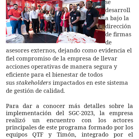
se
desarroll
a bajo la
dirección
de firmas
de
asesores externos, dejando como evidencia el
fiel compromiso de la empresa de llevar
acciones operativas de manera segura y
eficiente para el bienestar de todos
sus
stakeholders
impactados en este sistema
de gestión de calidad.
Para dar a conocer más detalles sobre la
implementación del SGC-2023, la empresa
realizó un encuentro con los actores
principales de este programa formado por los
equipos QTF y Timón, integrado por el