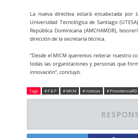
La nueva directiva estará encabezada por l
Universidad Tecnológica de Santiago (UTESA)
República Dominicana (AMCHAMDR), tesorería
dirección de la secretaría técnica.
“Desde el MICM queremos reiterar nuestro c
todas las organizaciones y personas que form
innovación”, concluyó.
Tags
# F & P
# MICM
# noticias
# PresidenciaRD
RESPONS