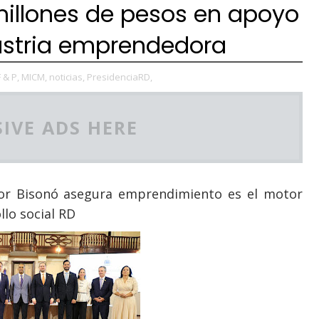
millones de pesos en apoyo
dustria emprendedora
F & P,
MICM,
noticias,
PresidenciaRD,
IVE ADS HERE
ctor Bisonó asegura emprendimiento es el motor
llo social RD