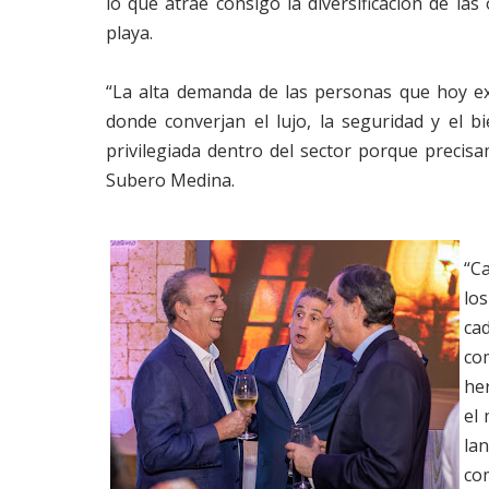
lo que atrae consigo la diversificación de la
playa.
“La alta demanda de las personas que hoy exi
donde converjan el lujo, la seguridad y el b
privilegiada dentro del sector porque preci
Subero Medina.
“Ca
lo
cad
co
her
el
la
co