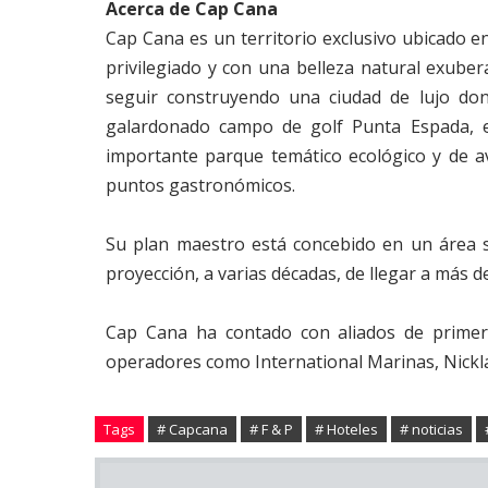
Acerca de Cap Cana
Cap Cana es un territorio exclusivo ubicado e
privilegiado y con una belleza natural exuber
seguir construyendo una ciudad de lujo don
galardonado campo de golf Punta Espada, e
importante parque temático ecológico y de 
puntos gastronómicos.
Su plan maestro está concebido en un área 
proyección, a varias décadas, de llegar a más d
Cap Cana ha contado con aliados de primera
operadores como International Marinas, Nickla
Tags
# Capcana
# F & P
# Hoteles
# noticias