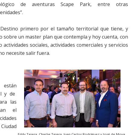
ológico de aventuras Scape Park, entre otras
enidades”.
estino primero por el tamaño territorial que tiene, y
o sobre un master plan que contempla y hoy cuenta, con
ctividades sociales, actividades comerciales y servicios
o necesite salir fuera.
están
l y de
ara las
tan el
cidades
 Ciudad
Eddy Tejera, Charlie Tejera, Juan Carlos Rodríguez y José de Moya