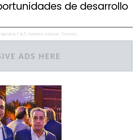
ortunidades de desarrollo
Capcana,
F & P,
Hoteles,
noticias,
Turismo,
IVE ADS HERE