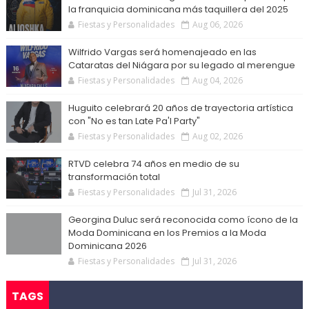
la franquicia dominicana más taquillera del 2025
Fiestas y Personalidades
Aug 06, 2026
Wilfrido Vargas será homenajeado en las
Cataratas del Niágara por su legado al merengue
Fiestas y Personalidades
Aug 04, 2026
Huguito celebrará 20 años de trayectoria artística
con "No es tan Late Pa'l Party"
Fiestas y Personalidades
Aug 02, 2026
RTVD celebra 74 años en medio de su
transformación total
Fiestas y Personalidades
Jul 31, 2026
Georgina Duluc será reconocida como ícono de la
Moda Dominicana en los Premios a la Moda
Dominicana 2026
Fiestas y Personalidades
Jul 31, 2026
TAGS