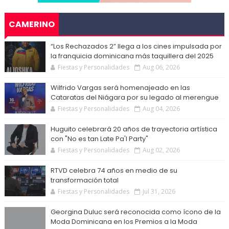
CAMERINO
“Los Rechazados 2” llega a los cines impulsada por
la franquicia dominicana más taquillera del 2025
Fiestas y Personalidades
Aug 06, 2026
Wilfrido Vargas será homenajeado en las
Cataratas del Niágara por su legado al merengue
Fiestas y Personalidades
Aug 04, 2026
Huguito celebrará 20 años de trayectoria artística
con "No es tan Late Pa'l Party"
Fiestas y Personalidades
Aug 02, 2026
RTVD celebra 74 años en medio de su
transformación total
Fiestas y Personalidades
Jul 31, 2026
Georgina Duluc será reconocida como ícono de la
Moda Dominicana en los Premios a la Moda