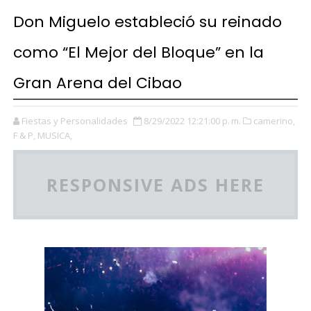
Don Miguelo estableció su reinado
como “El Mejor del Bloque” en la
Gran Arena del Cibao
Fiestas y Personalidades
8/29/2022 12:21:00 p. m.
camerino,
F & P,
MUSICA,
RESPONSIVE ADS HERE