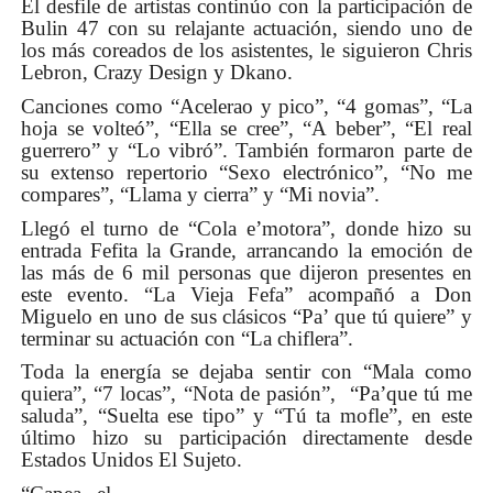
El desfile de artistas continúo con la participación de
Bulin 47 con su relajante actuación, siendo uno de
los más coreados de los asistentes, le siguieron Chris
Lebron, Crazy Design y Dkano.
Canciones como “Acelerao y pico”, “4 gomas”, “La
hoja se volteó”, “Ella se cree”, “A beber”, “El real
guerrero” y “Lo vibró”. También formaron parte de
su extenso repertorio “Sexo electrónico”, “No me
compares”, “Llama y cierra” y “Mi novia”.
Llegó el turno de “Cola e’motora”, donde hizo su
entrada Fefita la Grande, arrancando la emoción de
las más de 6 mil personas que dijeron presentes en
este evento. “La Vieja Fefa” acompañó a Don
Miguelo en uno de sus clásicos “Pa’ que tú quiere” y
terminar su actuación con “La chiflera”.
Toda la energía se dejaba sentir con “Mala como
quiera”, “7 locas”, “Nota de pasión”, “Pa’que tú me
saluda”, “Suelta ese tipo” y “Tú ta mofle”, en este
último hizo su participación directamente desde
Estados Unidos El Sujeto.