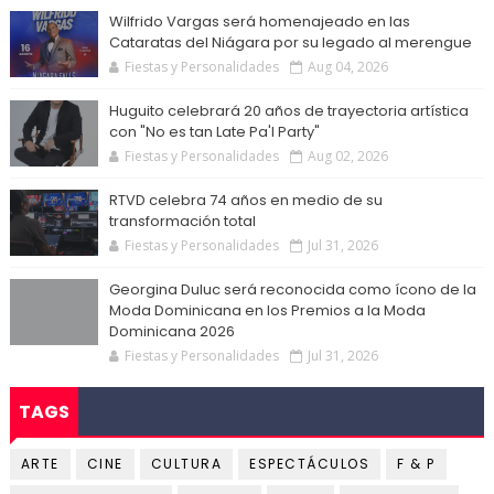
Wilfrido Vargas será homenajeado en las
Cataratas del Niágara por su legado al merengue
Fiestas y Personalidades
Aug 04, 2026
Huguito celebrará 20 años de trayectoria artística
con "No es tan Late Pa'l Party"
Fiestas y Personalidades
Aug 02, 2026
RTVD celebra 74 años en medio de su
transformación total
Fiestas y Personalidades
Jul 31, 2026
Georgina Duluc será reconocida como ícono de la
Moda Dominicana en los Premios a la Moda
Dominicana 2026
Fiestas y Personalidades
Jul 31, 2026
TAGS
ARTE
CINE
CULTURA
ESPECTÁCULOS
F & P