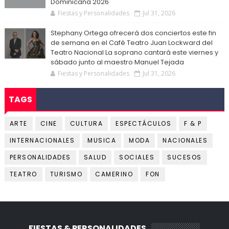
Dominicana 2026
Fiestas y Personalidades
Jul 31, 2026
Stephany Ortega ofrecerá dos conciertos este fin
de semana en el Café Teatro Juan Lockward del
Teatro Nacional La soprano cantará este viernes y
sábado junto al maestro Manuel Tejada
Fiestas y Personalidades
Jul 31, 2026
TAGS
ARTE
CINE
CULTURA
ESPECTÁCULOS
F & P
INTERNACIONALES
MUSICA
MODA
NACIONALES
PERSONALIDADES
SALUD
SOCIALES
SUCESOS
TEATRO
TURISMO
CAMERINO
FON
FIESTAS & PERSONALIDADES