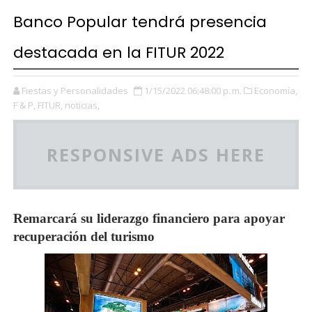
Banco Popular tendrá presencia
destacada en la FITUR 2022
Fiestas y Personalidades
1/15/2022 06:48:00 p. m.
Economía,
F & P,
FITUR,
noticias,
RESPONSIVE ADS HERE
Remarcará su liderazgo financiero para apoyar
recuperación del turismo