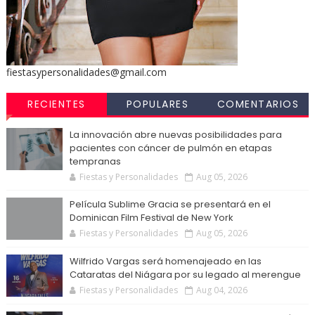
fiestasypersonalidades@gmail.com
RECIENTES
POPULARES
COMENTARIOS
La innovación abre nuevas posibilidades para
pacientes con cáncer de pulmón en etapas
tempranas
Fiestas y Personalidades
Aug 05, 2026
Película Sublime Gracia se presentará en el
Dominican Film Festival de New York
Fiestas y Personalidades
Aug 05, 2026
Wilfrido Vargas será homenajeado en las
Cataratas del Niágara por su legado al merengue
Fiestas y Personalidades
Aug 04, 2026