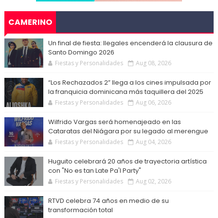
CAMERINO
Un final de fiesta: Ilegales encenderá la clausura de
Santo Domingo 2026
Fiestas y Personalidades
Aug 08, 2026
“Los Rechazados 2” llega a los cines impulsada por
la franquicia dominicana más taquillera del 2025
Fiestas y Personalidades
Aug 06, 2026
Wilfrido Vargas será homenajeado en las
Cataratas del Niágara por su legado al merengue
Fiestas y Personalidades
Aug 04, 2026
Huguito celebrará 20 años de trayectoria artística
con "No es tan Late Pa'l Party"
Fiestas y Personalidades
Aug 02, 2026
RTVD celebra 74 años en medio de su
transformación total