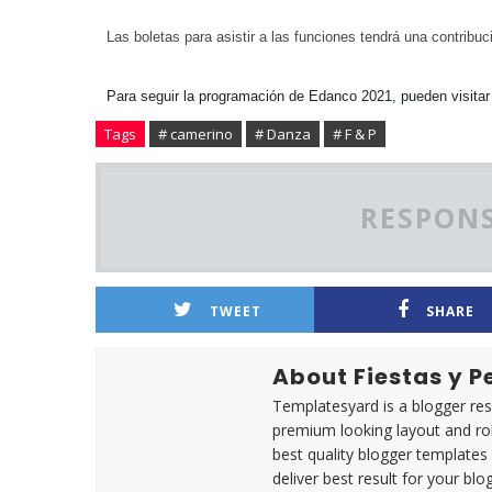
Las boletas para asistir a las funciones tendrá una contrib
Para seguir la programación de Edanco 2021, pueden visita
Tags
# camerino
# Danza
# F & P
RESPONS
TWEET
SHARE
About Fiestas y 
Templatesyard is a blogger reso
premium looking layout and rob
best quality blogger templates
deliver best result for your blog