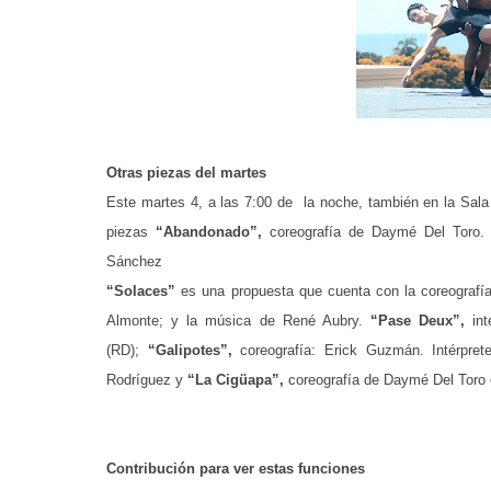
Otras piezas del martes
Este martes 4, a las 7:00 de la noche, también en la Sal
piezas
“Abandonado”,
coreografía de Daymé Del Toro. 
Sánchez
“Solaces”
es una propuesta que cuenta con la coreografí
Almonte; y la música de René Aubry.
“Pase Deux”,
int
(RD);
“Galipotes”,
coreografía: Erick Guzmán. Intérpret
Rodríguez y
“La Cigüapa”,
coreografía de Daymé Del Toro 
Contribución para ver estas funciones