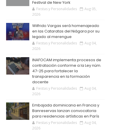
Festival de New York
Fiestas y Personalidades
Aug 05,
2026
Wilfrido Vargas será homenajeado
en las Cataratas del Niágara por su
legado al merengue
Fiestas y Personalidades
Aug 04,
2026
INAFOCAM implementa procesos de
contratación conforme a la Ley núm.
47-25 para fortalecer la
transparencia en la formación
docente
Fiestas y Personalidades
Aug 04,
2026
Embajada dominicana en Francia y
Banreservas lanzan convocatoria
para residencias artísticas en París
Fiestas y Personalidades
Aug 04,
2026