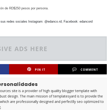
ución de RD$250 pesos por persona.
r sus redes sociales Instagram: @edanco.rd; Facebook: edancord
IVE ADS HERE
PIN IT
COMMENT
Personalidades
urces site is a provider of high quality blogger template with
ust design. The main mission of templatesyard is to provide the
 which are professionally designed and perfectlly seo optimized to
.