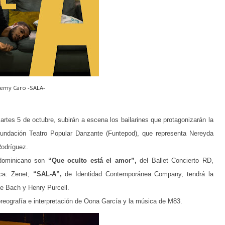
remy Caro -SALA-
martes 5 de octubre, subirán a escena los bailarines que protagonizarán la
undación Teatro Popular Danzante (Funtepod), que representa Nereyda
Rodríguez.
 dominicano son
“Que oculto está el amor”,
del Ballet Concierto RD,
ica: Zenet;
“SAL-A”,
de Identidad Contemporánea Company, tendrá la
de Bach y Henry Purcell.
reografía e interpretación de Oona García y la música de M83.