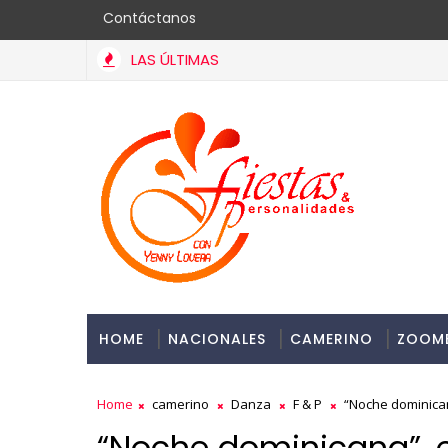
Contáctanos
LAS ÚLTIMAS
Embajada dominicana en Francia y Banreservas lanzan convocat
HOME
NACIONALES
CAMERINO
ZOOM
Home
camerino
Danza
F & P
“Noche dominican
“Noche dominicana”, 