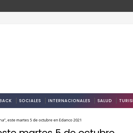
oria para residencias artísticas en París
BACK
SOCIALES
INTERNACIONALES
SALUD
TURI
a”, este martes 5 de octubre en Edanco 2021
este martes 5 de octubre