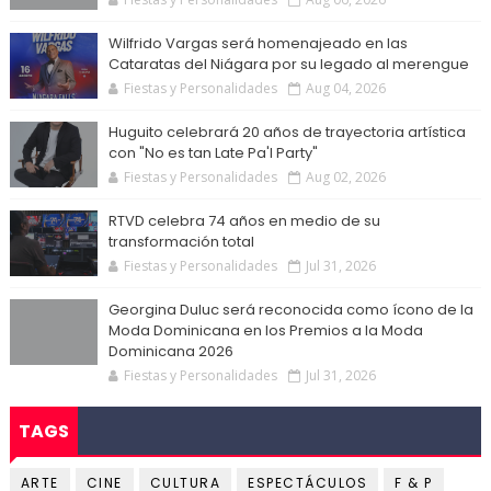
Wilfrido Vargas será homenajeado en las
Cataratas del Niágara por su legado al merengue
Fiestas y Personalidades
Aug 04, 2026
Huguito celebrará 20 años de trayectoria artística
con "No es tan Late Pa'l Party"
Fiestas y Personalidades
Aug 02, 2026
RTVD celebra 74 años en medio de su
transformación total
Fiestas y Personalidades
Jul 31, 2026
Georgina Duluc será reconocida como ícono de la
Moda Dominicana en los Premios a la Moda
Dominicana 2026
Fiestas y Personalidades
Jul 31, 2026
TAGS
ARTE
CINE
CULTURA
ESPECTÁCULOS
F & P