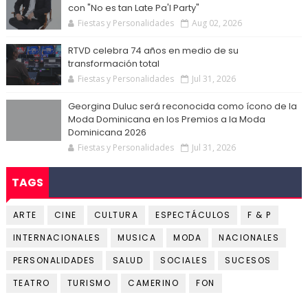
con "No es tan Late Pa'l Party"
Fiestas y Personalidades
Aug 02, 2026
RTVD celebra 74 años en medio de su
transformación total
Fiestas y Personalidades
Jul 31, 2026
Georgina Duluc será reconocida como ícono de la
Moda Dominicana en los Premios a la Moda
Dominicana 2026
Fiestas y Personalidades
Jul 31, 2026
TAGS
ARTE
CINE
CULTURA
ESPECTÁCULOS
F & P
INTERNACIONALES
MUSICA
MODA
NACIONALES
PERSONALIDADES
SALUD
SOCIALES
SUCESOS
TEATRO
TURISMO
CAMERINO
FON