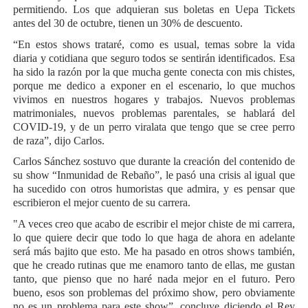
permitiendo. Los que adquieran sus boletas en Uepa Tickets
antes del 30 de octubre, tienen un 30% de descuento.
“En estos shows trataré, como es usual, temas sobre la vida
diaria y cotidiana que seguro todos se sentirán identificados. Esa
ha sido la razón por la que mucha gente conecta con mis chistes,
porque me dedico a exponer en el escenario, lo que muchos
vivimos en nuestros hogares y trabajos. Nuevos problemas
matrimoniales, nuevos problemas parentales, se hablará del
COVID-19, y de un perro viralata que tengo que se cree perro
de raza”, dijo Carlos.
Carlos Sánchez sostuvo que durante la creación del contenido de
su show “Inmunidad de Rebaño”, le pasó una crisis al igual que
ha sucedido con otros humoristas que admira, y es pensar que
escribieron el mejor cuento de su carrera.
"A veces creo que acabo de escribir el mejor chiste de mi carrera,
lo que quiere decir que todo lo que haga de ahora en adelante
será más bajito que esto. Me ha pasado en otros shows también,
que he creado rutinas que me enamoro tanto de ellas, me gustan
tanto, que pienso que no haré nada mejor en el futuro. Pero
bueno, esos son problemas del próximo show, pero obviamente
no es un problema para este show”, concluye diciendo el Rey