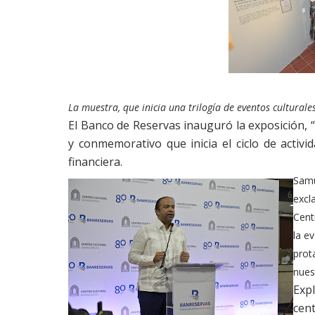
La muestra, que inicia una trilogía de eventos culturale
El Banco de Reservas inauguró la exposición, “
y conmemorativo que inicia el ciclo de activid
financiera.
Samu
excl
Cent
la e
prot
nuest
Exp
cent