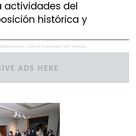
 actividades del
osición histórica y
Banreservas,
Cultura,
Economía,
F & P,
noticias,
IVE ADS HERE