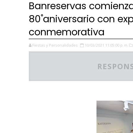
Banreservas comienza
80˚aniversario con exp
conmemorativa
Fiestas y Personalidades
10/03/2021 11:05:00 p. m.
RESPONS