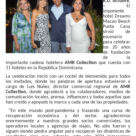
R.D. octubre.
–
El
imponente
hotel Dreams
Macao Beach
Punta Cana
sirvió de
escenario
para celebrar
los 20 años
de fundación
de la
importante cadena hotelera
AMR Collection
que cuenta con
11 hoteles en la República Dominicana.
La celebración inició con un coctel de bienvenida para todos
los invitados, donde las palabras de apertura estuvieron a
cargo de Luis Núñez, director comercial regional de
AMR
Collection
, donde agradeció a los colaboradores, medios de
comunicación locales, prensa, influencers y todos aquellos que
han creído y apoyado la marca y cada una de las propiedades.
“En este mundo post-pandemia y trazando una curva de
recuperación económica y del sector, agradecemos
enormemente a nuestros grandes socios comerciales, los
operadores locales y agencias de viajes. No sólo fueron y
siguen siendo piedra angular para recuperar las dinámicas de