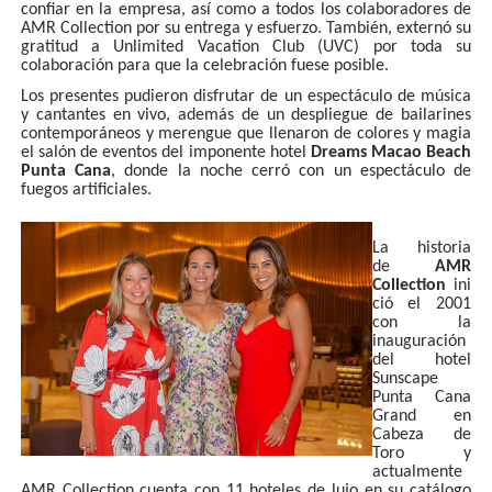
confiar en la empresa, así como a todos los colaboradores de
AMR Collection por su entrega y esfuerzo. También, externó su
gratitud a Unlimited Vacation Club (UVC) por toda su
colaboración para que la celebración fuese posible.
Los presentes pudieron disfrutar de un espectáculo de música
y cantantes en vivo, además de un despliegue de bailarines
contemporáneos y merengue que llenaron de colores y magia
el salón de eventos del imponente hotel
Dreams Macao Beach
Punta Cana
, donde la noche cerró con un espectáculo de
fuegos artificiales.
La historia
de
AMR
Collection
ini
ció el 2001
con la
inauguración
del hotel
Sunscape
Punta Cana
Grand en
Cabeza de
Toro y
actualmente
AMR Collection cuenta con 11 hoteles de lujo en su catálogo