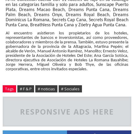
en las categorías familia y solo para adultos, Sunscape Puerto
Plata, Dreams Macao Beach, Dreams Punta Cana, Dreams
Palm Beach, Dreams Onyx, Dreams Royal Beach, Dreams
Dominicus La Romana, Secrets Cap Cana, Secrets Royal Beach
Punta Cana, Breathless Punta Cana y Zóetry Agua Punta Cana.
Al encuentro asistieron los propietarios de los hoteles,
representantes de bancos e inversionistas, así como proveedores,
colaboradores y miembros de la prensa. También, estuvo presente la
gobernadora de la provincia de la Altagracia, Martina Pepén; el
alcalde de Verón, Manuel Antonio Ramírez, Manolito; Ernesto Veloz,
presidente de la Asociación de Hoteles Del Este; Ana García Sotóca,
directora ejecutiva de Asociación de Hoteles La Romana Bayahibe;
Jorge Herrera, Miguel Oliveira y Bob Thye, de las oficinas
corporativas, entre otros invitados especiales.
Tags
# F & P
# noticias
# Sociales
RESPONSIVE ADS HERE