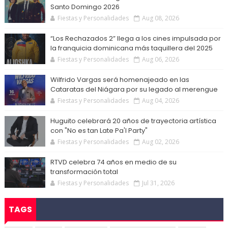
Santo Domingo 2026
Fiestas y Personalidades
Aug 08, 2026
“Los Rechazados 2” llega a los cines impulsada por
la franquicia dominicana más taquillera del 2025
Fiestas y Personalidades
Aug 06, 2026
Wilfrido Vargas será homenajeado en las
Cataratas del Niágara por su legado al merengue
Fiestas y Personalidades
Aug 04, 2026
Huguito celebrará 20 años de trayectoria artística
con "No es tan Late Pa'l Party"
Fiestas y Personalidades
Aug 02, 2026
RTVD celebra 74 años en medio de su
transformación total
Fiestas y Personalidades
Jul 31, 2026
TAGS