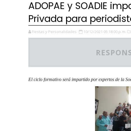
ADOPAE y SOADIE impar
Privada para periodis
Fiestas y Personalidades
10/12/2021 05:18:00 p. m.
RESPONS
El ciclo formativo será impartido por expertos de la S