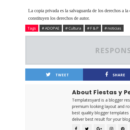
La copia privada es la salvaguarda de los derechos a la 
constituyen los derechos de autor.
Tags
# ADOPAE
# Cultura
# F & P
# noticias
RESPONS
TWEET
SHARE
About Fiestas y 
Templatesyard is a blogger reso
premium looking layout and rob
best quality blogger templates
deliver best result for your blog