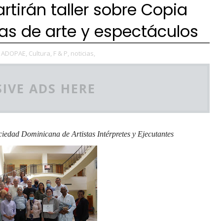
tirán taller sobre Copia
tas de arte y espectáculos
ADOPAE,
Cultura,
F & P,
noticias,
IVE ADS HERE
ociedad Dominicana de Artistas Intérpretes y Ejecutantes