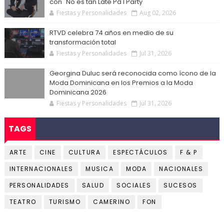
con "No es tan Late Pa'l Party"
Fiestas y Personalidades
Aug 02, 2026
RTVD celebra 74 años en medio de su
transformación total
Fiestas y Personalidades
Jul 31, 2026
Georgina Duluc será reconocida como ícono de la
Moda Dominicana en los Premios a la Moda
Dominicana 2026
Fiestas y Personalidades
Jul 31, 2026
TAGS
ARTE
CINE
CULTURA
ESPECTÁCULOS
F & P
INTERNACIONALES
MUSICA
MODA
NACIONALES
PERSONALIDADES
SALUD
SOCIALES
SUCESOS
TEATRO
TURISMO
CAMERINO
FON