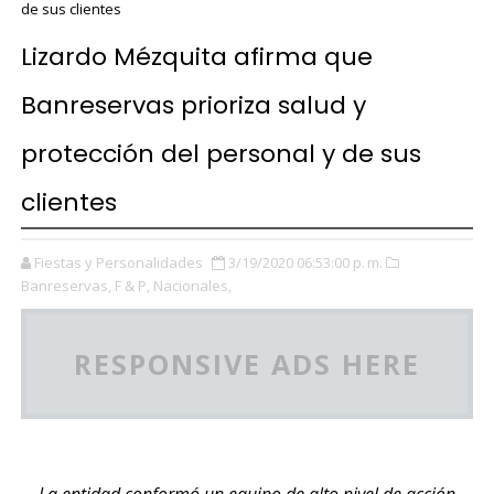
de sus clientes
Lizardo Mézquita afirma que
Banreservas prioriza salud y
protección del personal y de sus
clientes
Fiestas y Personalidades
3/19/2020 06:53:00 p. m.
Banreservas,
F & P,
Nacionales,
RESPONSIVE ADS HERE