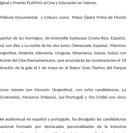
ginal y Premio PLATINO al Cine y Educación en Valores.
 Película Documental; y Colours como Mejor Ópera Prima de Ficción
spertar de las hormigas
, de Antonella Sudassasi (Costa Rica, España),
a) con diez y
La noche de las dos lunas
(Venezuela, España),
Mientras
Argentina, Holanda, Alemania, Uruguay, Dinamarca, Suecia, Suiza) con
Xcaret del Cine Iberoamericano, que anunciarán las nominaciones el 18
bración de la gala el 3 de mayo en el Teatro Gran Tlachco del Parque
aturas reúnen son
Monzón
(Argentina), con ocho candidaturas,
La
e
(Colombia),
Monarca
(México),
Sul
(Portugal) y
Tira
(Chile) con cinco
del audiovisual en español y portugués, ha divulgado las candidaturas
acional formado por destacadas personalidades de la industria