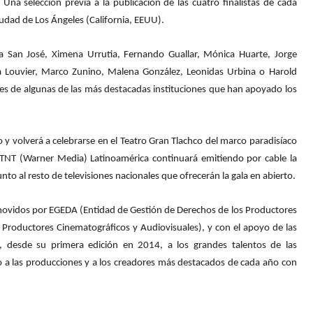
 Una selección previa a la publicación de las cuatro finalistas de cada
udad de Los Ángeles (California, EEUU).
a San José, Ximena Urrutia, Fernando Guallar, Mónica Huarte, Jorge
na Louvier, Marco Zunino, Malena González, Leonidas Urbina o Harold
es de algunas de las más destacadas instituciones que han apoyado los
o y volverá a celebrarse en el Teatro Gran Tlachco del marco paradisíaco
TNT (Warner Media) Latinoamérica continuará emitiendo por cable la
to al resto de televisiones nacionales que ofrecerán la gala en abierto.
ovidos por EGEDA (Entidad de Gestión de Derechos de los Productores
Productores Cinematográficos y Audiovisuales), y con el apoyo de las
 desde su primera edición en 2014, a los grandes talentos de las
 a las producciones y a los creadores más destacados de cada año con