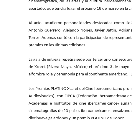
cinematográfica, de las artes y la cultura iberoamericana.
apartado, que tendrá lugar el próximo 18 de marzo en la ci
Al acto acudieron personalidades destacadas como Lidi
Antonio Guerrero, Alejando Nones, Javier Jattin, Adria
Torres. Además contó con la participación de representant
premios en las últimas ediciones.
La gala de entrega repetirá sede por tercer año consecutiv
de Xcaret (Rivera Maya, México) el próximo 3 de mayo. 
alfombra roja y ceremonia para el continente americano, jun
Los Premios PLATINO Xcaret del Cine Iberoamericano prom
Audiovisuales), con FIPCA (Federación Iberoamericana de 
Academias e Institutos de cine iberoamericanos
,
aúnan,
cinematografías de 23 países iberoamericanos, ensalzando
diecinueve galardones y un premio PLATINO de Honor.