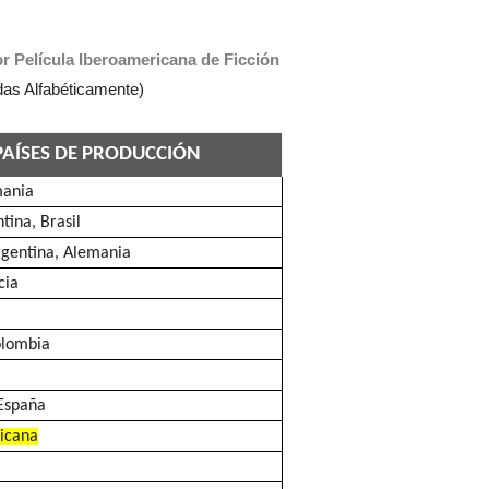
r Película Iberoamericana de Ficción
as Alfabéticamente)
PAÍSES
DE PRODUCCIÓN
mania
tina, Brasil
rgentina, Alemania
cia
olombia
 España
icana