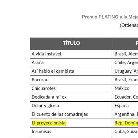
Premio PLATINO a la Mejo
(Ordenad
TÍTULO
A vida invisível
Brasil, Ale
Araña
Chile, Argen
Así habló el cambista
Uruguay, A
Bacurau
Brasil, Fran
Chicuarotes
México
Dedicada a mi ex
Ecuador, C
Dolor y gloria
España
El cuento de las comadrejas
Argentina,
El proyeccionista
Rep. Domin
Insumisas
Cuba, Suiza