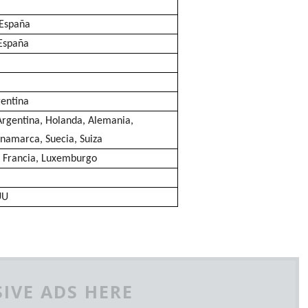
 España
 España
gentina
rgentina, Holanda, Alemania,
namarca, Suecia, Suiza
 Francia, Luxemburgo
UU
IVE ADS HERE