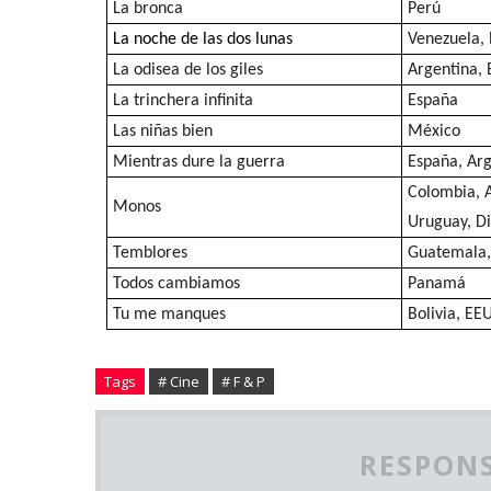
La bronca
Perú
La noche de las dos lunas
Venezuela,
La odisea de los giles
Argentina,
La trinchera infinita
España
Las niñas bien
México
Mientras dure la guerra
España, Ar
Colombia, A
Monos
Uruguay, Di
Temblores
Guatemala,
Todos cambiamos
Panamá
Tu me manques
Bolivia, EE
Tags
# Cine
# F & P
RESPONS