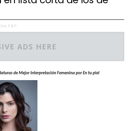
Cine,
F & P,
IVE ADS HERE
daturas de Mejor Interpretación Femenina por En tu piel