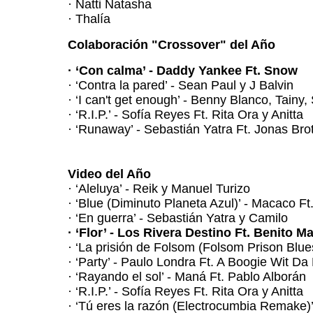
· Natti Natasha
· Thalía
Colaboración "Crossover" del Año
· ‘Con calma’ - Daddy Yankee Ft. Snow
· ‘Contra la pared’ - Sean Paul y J Balvin
· ‘I can't get enough’ - Benny Blanco, Tainy
· ‘R.I.P.’ - Sofía Reyes Ft. Rita Ora y Anitta
· ‘Runaway’ - Sebastián Yatra Ft. Jonas Br
Video del Año
· ‘Aleluya’ - Reik y Manuel Turizo
· ‘Blue (Diminuto Planeta Azul)’ - Macaco F
· ‘En guerra’ - Sebastián Yatra y Camilo
· ‘Flor’ - Los Rivera Destino Ft. Benito 
· ‘La prisión de Folsom (Folsom Prison Blues
· ‘Party’ - Paulo Londra Ft. A Boogie Wit Da
· ‘Rayando el sol’ - Maná Ft. Pablo Alborán
· ‘R.I.P.’ - Sofía Reyes Ft. Rita Ora y Anitta
· ‘Tú eres la razón (Electrocumbia Remake)