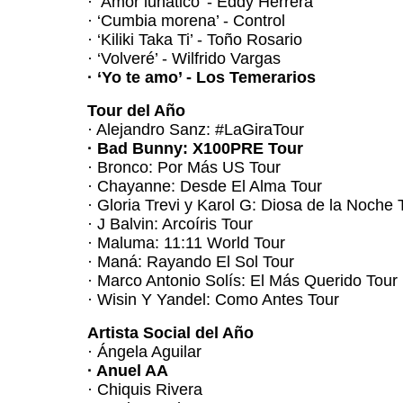
· ‘Amor lunático’ - Eddy Herrera
· ‘Cumbia morena’ - Control
· ‘Kiliki Taka Ti’ - Toño Rosario
· ‘Volveré’ - Wilfrido Vargas
· ‘Yo te amo’ - Los Temerarios
Tour del Año
· Alejandro Sanz: #LaGiraTour
· Bad Bunny: X100PRE Tour
· Bronco: Por Más US Tour
· Chayanne: Desde El Alma Tour
· Gloria Trevi y Karol G: Diosa de la Noche 
· J Balvin: Arcoíris Tour
· Maluma: 11:11 World Tour
· Maná: Rayando El Sol Tour
· Marco Antonio Solís: El Más Querido Tour
· Wisin Y Yandel: Como Antes Tour
Artista Social del Año
· Ángela Aguilar
· Anuel AA
· Chiquis Rivera