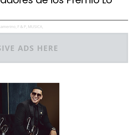
camerino,
F & P,
MUSICA,
IVE ADS HERE