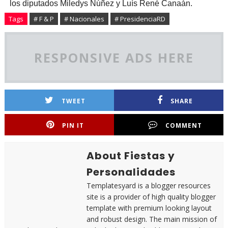
los diputados Miledys Núñez y Luís René Canaán.
Tags
# F & P
# Nacionales
# PresidenciaRD
RESPONSIVE ADS HERE
TWEET
SHARE
PIN IT
COMMENT
About Fiestas y
Personalidades
Templatesyard is a blogger resources
site is a provider of high quality blogger
template with premium looking layout
and robust design. The main mission of