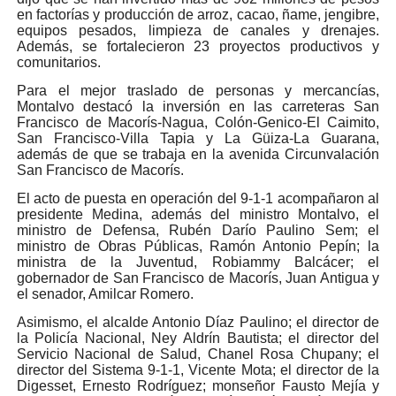
en factorías y producción de arroz, cacao, ñame, jengibre,
equipos pesados, limpieza de canales y drenajes.
Además, se fortalecieron 23 proyectos productivos y
comunitarios.
Para el mejor traslado de personas y mercancías,
Montalvo destacó la inversión en las carreteras San
Francisco de Macorís-Nagua, Colón-Genico-El Caimito,
San Francisco-Villa Tapia y La Güiza-La Guarana,
además de que se trabaja en la avenida Circunvalación
San Francisco de Macorís.
El acto de puesta en operación del 9-1-1 acompañaron al
presidente Medina, además del ministro Montalvo, el
ministro de Defensa, Rubén Darío Paulino Sem; el
ministro de Obras Públicas, Ramón Antonio Pepín; la
ministra de la Juventud, Robiammy Balcácer; el
gobernador de San Francisco de Macorís, Juan Antigua y
el senador, Amilcar Romero.
Asimismo, el alcalde Antonio Díaz Paulino; el director de
la Policía Nacional, Ney Aldrín Bautista; el director del
Servicio Nacional de Salud, Chanel Rosa Chupany; el
director del Sistema 9-1-1, Vicente Mota; el director de la
Digesset, Ernesto Rodríguez; monseñor Fausto Mejía y