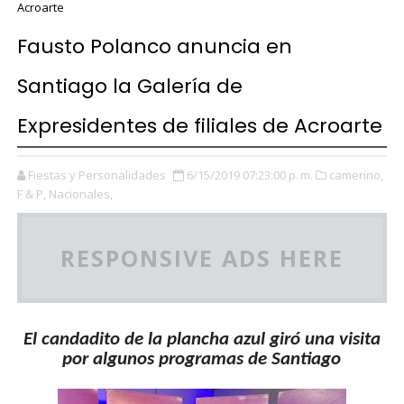
Acroarte
Fausto Polanco anuncia en
Santiago la Galería de
Expresidentes de filiales de Acroarte
Fiestas y Personalidades
6/15/2019 07:23:00 p. m.
camerino,
F & P,
Nacionales,
RESPONSIVE ADS HERE
El candadito de la plancha azul giró una visita
por algunos programas de Santiago