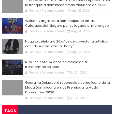
“Los Rechazados 2” llega a los cines impulsada por
la franquicia dominicana más taquillera del 2025
Fiestas y Personalidades
Aug 06, 2026
Wilfrido Vargas será homenajeado en las
Cataratas del Niágara por su legado al merengue
Fiestas y Personalidades
Aug 04, 2026
Huguito celebrará 20 años de trayectoria artística
con "No es tan Late Pa'l Party"
Fiestas y Personalidades
Aug 02, 2026
RTVD celebra 74 años en medio de su
transformación total
Fiestas y Personalidades
Jul 31, 2026
Georgina Duluc será reconocida como ícono de la
Moda Dominicana en los Premios a la Moda
Dominicana 2026
Fiestas y Personalidades
Jul 31, 2026
TAGS