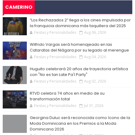
CAMERINO
“Los Rechazados 2” llega a los cines impulsada por
la franquicia dominicana más taquillera del 2025
Fiestas y Personalidades
Aug 06, 2026
Wilfrido Vargas será homenajeado en las
Cataratas del Niágara por su legado al merengue
Fiestas y Personalidades
Aug 04, 2026
Huguito celebrará 20 años de trayectoria artística
con "No es tan Late Pa'l Party"
Fiestas y Personalidades
Aug 02, 2026
RTVD celebra 74 años en medio de su
transformación total
Fiestas y Personalidades
Jul 31, 2026
Georgina Duluc será reconocida como ícono de la
Moda Dominicana en los Premios a la Moda
Dominicana 2026