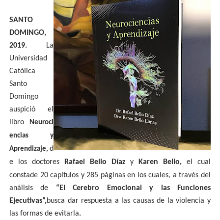
SANTO
DOMINGO,
2019.
La
Universidad
Católica
Santo
Domingo
auspició el
libro
Neuroci
encias y
d
Aprendizaje,
e los doctores
Rafael Bello Díaz
y
Karen Bello,
el cual
consta
de 20 capítulos y 285 páginas en los cuales, a través del
análisis de
“El Cerebro Emocional y las Funciones
Ejecutivas”,
busca dar respuesta a las causas de la violencia y
las formas de evitarla
.