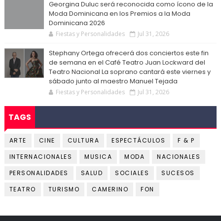
Georgina Duluc será reconocida como ícono de la
Moda Dominicana en los Premios a la Moda
Dominicana 2026
Fiestas y Personalidades
Jul 31, 2026
Stephany Ortega ofrecerá dos conciertos este fin
de semana en el Café Teatro Juan Lockward del
Teatro Nacional La soprano cantará este viernes y
sábado junto al maestro Manuel Tejada
Fiestas y Personalidades
Jul 31, 2026
TAGS
ARTE
CINE
CULTURA
ESPECTÁCULOS
F & P
INTERNACIONALES
MUSICA
MODA
NACIONALES
PERSONALIDADES
SALUD
SOCIALES
SUCESOS
TEATRO
TURISMO
CAMERINO
FON