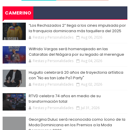
CAMERINO
“Los Rechazados 2” llega a los cines impulsada por
la franquicia dominicana más taquillera del 2025
Fiestas y Personalidades
Aug 06, 2026
Wilfrido Vargas será homenajeado en las
Cataratas del Niágara por su legado al merengue
Fiestas y Personalidades
Aug 04, 2026
Huguito celebrará 20 años de trayectoria artística
con "No es tan Late Pa'l Party"
Fiestas y Personalidades
Aug 02, 2026
RTVD celebra 74 años en medio de su
transformación total
Fiestas y Personalidades
Jul 31, 2026
Georgina Duluc será reconocida como ícono de la
Moda Dominicana en los Premios a la Moda