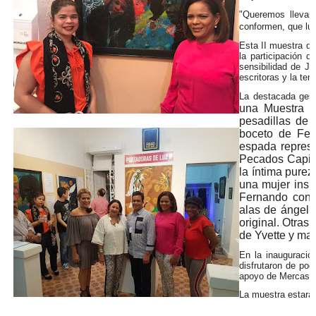
"Queremos llevar
conformen, que luch
Esta II muestra de
la participación d
sensibilidad de Ju
escritoras y la te
La destacada gesto
una Muestra d
pesadillas de 
boceto de Fer
espada represe
Pecados Capita
la íntima pure
una mujer insin
Fernando conve
alas de ángel 
original. Otra
de Yvette y mar
En la inauguració
disfrutaron de poe
apoyo de Mercasid
La muestra estará 