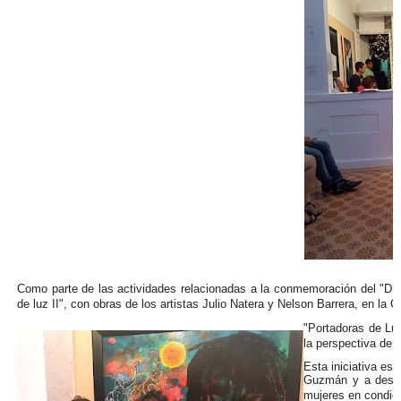
Como parte de las actividades relacionadas a la conmemoración del "Día 
de luz II", con obras de los artistas Julio Natera y Nelson Barrera, en la G
"Portadoras de Luz
la perspectiva de 
Es
ta iniciativa es
Guzmán y a destac
mujeres en
condic