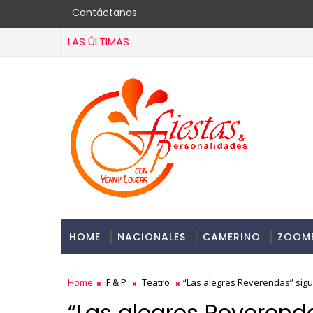
Contáctanos
LAS ÚLTIMAS
HOME
NACIONALES
CAMERINO
ZOOM
Home
F & P
Teatro
“Las alegres Reverendas” sigu
“Las alegres Reverenda