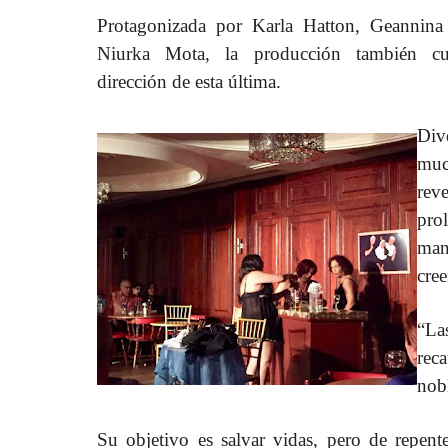
Protagonizada por Karla Hatton, Geannina
Niurka Mota, la producción también c
dirección de esta última.
Div
muc
rev
pro
man
cree
“La
rec
nobl
Su objetivo es salvar vidas, pero de repent