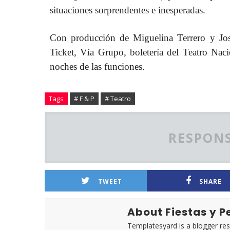
situaciones sorprendentes e inesperadas.
Con producción de
Miguelina
Terrero
y Jos
Ticket, Vía Grupo, boletería del Teatro Nac
noches de las funciones.
Tags
# F & P
# Teatro
RESPONS
TWEET
SHARE
About Fiestas y 
Templatesyard is a blogger reso