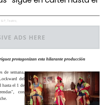
F & P,
Teatro,
IVE ADS HERE
guez protagonizan esta hilarante producción
es de semana,
 Lockward del
 hasta el 1 de
rendas", con
che.