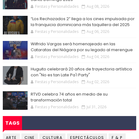
Fiestas y Personalidades
Aug 08, 2026
“Los Rechazados 2” llega a los cines impulsada por
la franquicia dominicana más taquillera del 2025
Fiestas y Personalidades
Aug 06, 2026
Wilfrido Vargas será homenajeado en las
Cataratas del Niágara por su legado al merengue
Fiestas y Personalidades
Aug 04, 2026
Huguito celebrará 20 años de trayectoria artística
con "No es tan Late Pa'l Party"
Fiestas y Personalidades
Aug 02, 2026
RTVD celebra 74 años en medio de su
transformación total
Fiestas y Personalidades
Jul 31, 2026
TAGS
ARTE
CINE
CULTURA
ESPECTÁCULOS
F & P