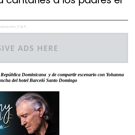
camerino,
F & P,
IVE ADS HERE
 en República Dominicana y de compartir escenario con Yohanna
ancha del hotel Barceló Santo Domingo