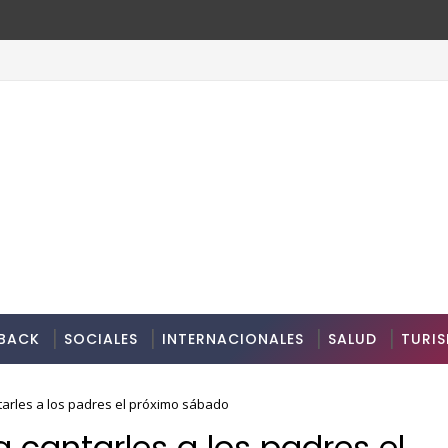
minicano
BACK
SOCIALES
INTERNACIONALES
SALUD
TURI
tarles a los padres el próximo sábado
a cantarles a los padres el