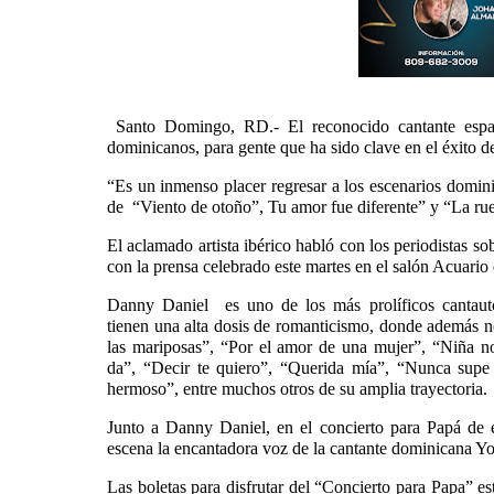
Santo Domingo, RD.- El reconocido cantante españ
dominicanos, para gente que ha sido clave en el éxito d
“Es un inmenso placer regresar a los escenarios dominic
de “Viento de otoño”, Tu amor fue diferente” y “La ru
El aclamado artista ibérico habló con los periodistas so
con la prensa celebrado este martes en el salón Acuari
Danny Daniel es uno de los más prolíficos cantaut
tienen una alta dosis de romanticismo, donde además no
las mariposas”, “Por el amor de una mujer”, “Niña n
da”, “Decir te quiero”, “Querida mía”, “Nunca sup
hermoso”, entre muchos otros de su amplia trayectoria.
Junto a Danny Daniel, en el concierto para Papá de e
escena la encantadora voz de la cantante dominicana 
Las boletas para disfrutar del “Concierto para Papa” es