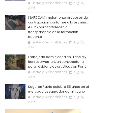
Fiestas y Personalidades
Aug 04,
2026
INAFOCAM implementa procesos de
contratación conforme a la Ley núm.
47-25 para fortalecer la
transparencia en la formación
docente
Fiestas y Personalidades
Aug 04,
2026
Embajada dominicana en Francia y
Banreservas lanzan convocatoria
para residencias artísticas en París
Fiestas y Personalidades
Aug 04,
2026
Seguros Patria celebra 55 años en el
mercado asegurador dominicano
Fiestas y Personalidades
Aug 04,
2026