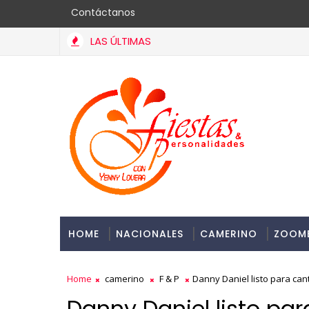
Contáctanos
LAS ÚLTIMAS
Seguros Patria celebra 55 años en el mercado asegurador do
HOME
NACIONALES
CAMERINO
ZOOM
Home
camerino
F & P
Danny Daniel listo para can
Danny Daniel listo par