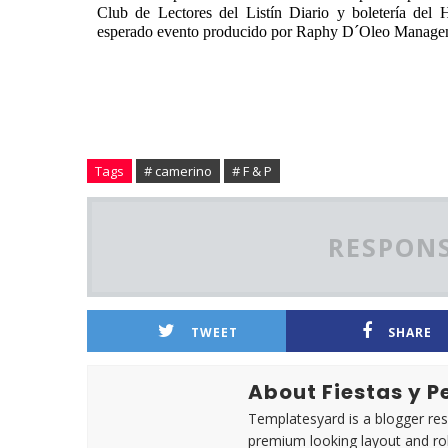
Club de Lectores del Listín Diario y boletería del 
esperado evento producido por Raphy D´Oleo Managem
Tags
# camerino
# F & P
RESPONS
TWEET
SHARE
About Fiestas y 
Templatesyard is a blogger reso
premium looking layout and rob