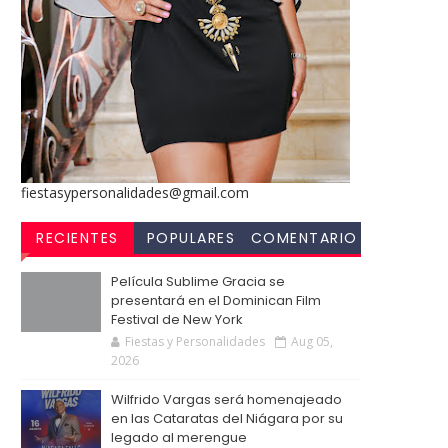
fiestasypersonalidades@gmail.com
RECIENTES
POPULARES
COMENTARIO
S
Película Sublime Gracia se
presentará en el Dominican Film
Festival de New York
Fiestas y Personalidades
Aug 05,
2026
Wilfrido Vargas será homenajeado
en las Cataratas del Niágara por su
legado al merengue