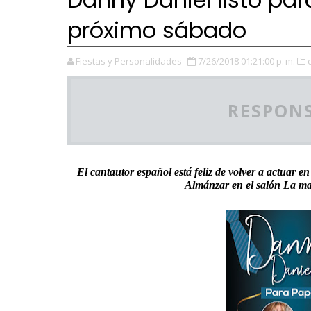
próximo sábado
Fiestas y Personalidades
7/26/2018 01:21:00 p. m.
RESPONS
El cantautor español está feliz de volver a actuar
Almánzar en el salón La m