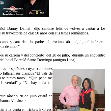
ol Danny Daniel dijo sentirse feliz de volver a cantar a los
e su trayectoria de casi 50 años con sus temas románticos.
anos y cantarle a los padres el próximo sábado”, dijo el intérprete
eda de amor”.
bre su carrera y del concierto del 28 de julio, durante un encuentro
o del hotel Barceló Santo Domingo (antiguo Lina).
ores españoles cuyas canciones
 faltarán sus clásicos “El vals de
o te pintes tanto”, “Que pena me
e la verdad” y “No hay nada tan
ste sábado 28 de julio estará en
Yohanna Almánzar.
tán a la venta en Tickets Express,