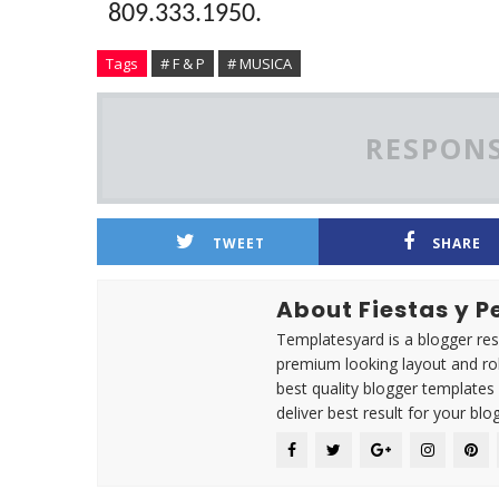
809.333.1950.
Tags
# F & P
# MUSICA
RESPONS
TWEET
SHARE
About Fiestas y 
Templatesyard is a blogger reso
premium looking layout and rob
best quality blogger templates
deliver best result for your blog