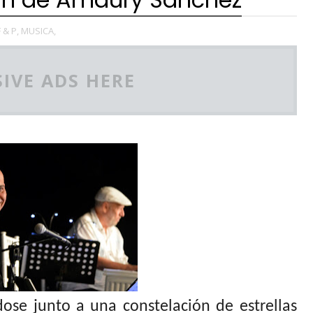
F & P,
MUSICA,
IVE ADS HERE
ose junto a una constelación de estrellas