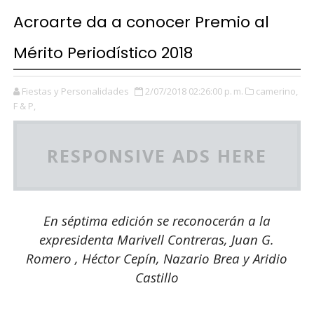
Acroarte da a conocer Premio al
Mérito Periodístico 2018
Fiestas y Personalidades
2/07/2018 02:26:00 p. m.
camerino,
F & P,
RESPONSIVE ADS HERE
En séptima edición se reconocerán a la
expresidenta Marivell Contreras,
Juan G.
Romero
,
Héctor Cepín, Nazario Brea y
Aridio
Castillo