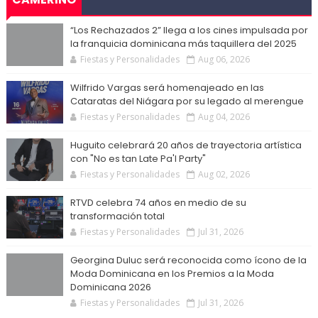
“Los Rechazados 2” llega a los cines impulsada por
la franquicia dominicana más taquillera del 2025
Fiestas y Personalidades
Aug 06, 2026
Wilfrido Vargas será homenajeado en las
Cataratas del Niágara por su legado al merengue
Fiestas y Personalidades
Aug 04, 2026
Huguito celebrará 20 años de trayectoria artística
con "No es tan Late Pa'l Party"
Fiestas y Personalidades
Aug 02, 2026
RTVD celebra 74 años en medio de su
transformación total
Fiestas y Personalidades
Jul 31, 2026
Georgina Duluc será reconocida como ícono de la
Moda Dominicana en los Premios a la Moda
Dominicana 2026
Fiestas y Personalidades
Jul 31, 2026