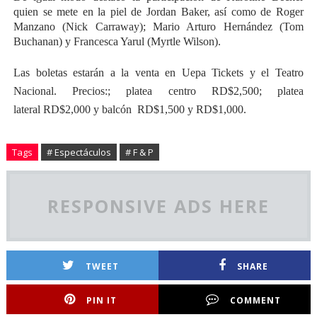
quien se mete en la piel de Jordan Baker, así como de Roger
Manzano (Nick Carraway); Mario Arturo Hernández (Tom
Buchanan) y Francesca Yarul (Myrtle Wilson).
Las boletas estarán a la venta en Uepa Tickets y el Teatro
Nacional. Precios:; platea centro RD$2,500; platea
lateral RD$2,000 y balcón RD$1,500 y RD$1,000.
Tags
# Espectáculos
# F & P
RESPONSIVE ADS HERE
TWEET
SHARE
PIN IT
COMMENT