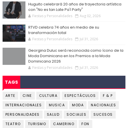
Huguito celebrará 20 años de trayectoria artística
con "No es tan Late Pa'l Party"
Fiestas y Personalidades
Aug 02, 2026
RTVD celebra 74 años en medio de su
transformación total
Fiestas y Personalidades
Jul 31, 2026
Georgina Duluc será reconocida como ícono de la
Moda Dominicana en los Premios a la Moda
Dominicana 2026
Fiestas y Personalidades
Jul 31, 2026
TAGS
ARTE
CINE
CULTURA
ESPECTÁCULOS
F & P
INTERNACIONALES
MUSICA
MODA
NACIONALES
PERSONALIDADES
SALUD
SOCIALES
SUCESOS
TEATRO
TURISMO
CAMERINO
FON